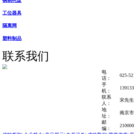
钢制托盘
工位器具
隔离网
塑料制品
联系我们
电
025-52
话：
手
139133
机：
联系
宋先生
人：
地
南京市
址：
邮
210000
编：