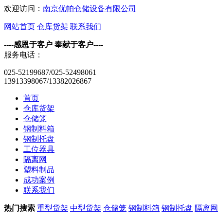
欢迎访问：
南京优帕仓储设备有限公司
网站首页
仓库货架
联系我们
----感恩于客户 奉献于客户----
服务电话：
025-52199687/025-52498061
13913398067/13382026867
首页
仓库货架
仓储笼
钢制料箱
钢制托盘
工位器具
隔离网
塑料制品
成功案例
联系我们
热门搜索
重型货架
中型货架
仓储笼
钢制料箱
钢制托盘
隔离网