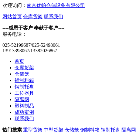
欢迎访问：
南京优帕仓储设备有限公司
网站首页
仓库货架
联系我们
----感恩于客户 奉献于客户----
服务电话：
025-52199687/025-52498061
13913398067/13382026867
首页
仓库货架
仓储笼
钢制料箱
钢制托盘
工位器具
隔离网
塑料制品
成功案例
联系我们
热门搜索
重型货架
中型货架
仓储笼
钢制料箱
钢制托盘
隔离网