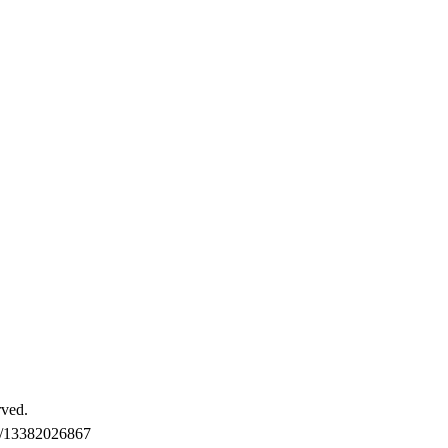
ved.
3382026867